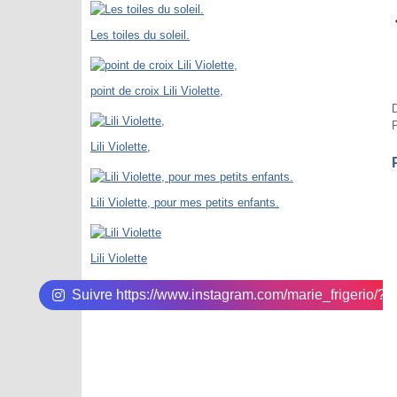
Les toiles du soleil.
point de croix Lili Violette,
D
P
Lili Violette,
Lili Violette, pour mes petits enfants.
Lili Violette
Suivre https://www.instagram.com/marie_frigerio/?hl