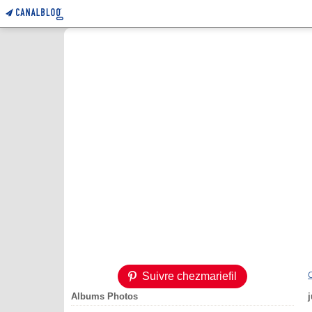
Suivre chezmariefil
Albums Photos
j