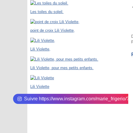
Les toiles du soleil.
point de croix Lili Violette,
D
P
Lili Violette,
Lili Violette, pour mes petits enfants.
Lili Violette
Suivre https://www.instagram.com/marie_frigerio/?hl