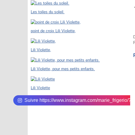
Les toiles du soleil.
point de croix Lili Violette,
D
P
Lili Violette,
Lili Violette, pour mes petits enfants.
Lili Violette
Suivre https://www.instagram.com/marie_frigerio/?hl