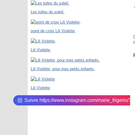
Les toiles du soleil.
point de croix Lili Violette,
D
P
Lili Violette,
Lili Violette, pour mes petits enfants.
Lili Violette
Suivre https://www.instagram.com/marie_frigerio/?hl