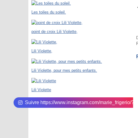
Les toiles du soleil.
point de croix Lili Violette,
D
P
Lili Violette,
Lili Violette, pour mes petits enfants.
Lili Violette
Suivre https://www.instagram.com/marie_frigerio/?hl