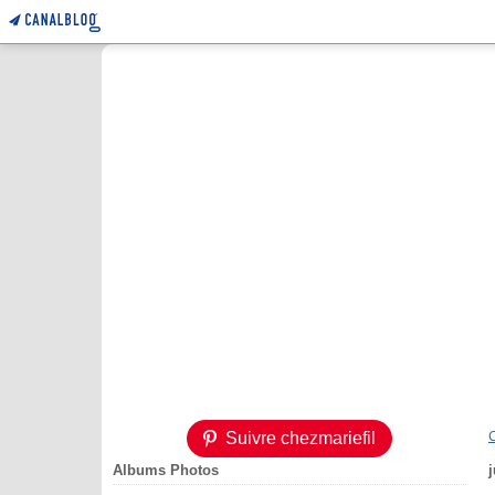
Suivre chezmariefil
Albums Photos
j