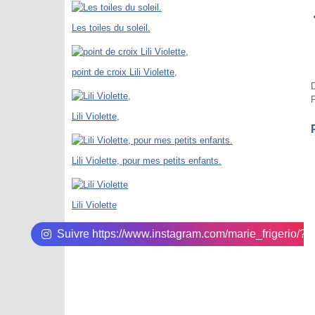
Les toiles du soleil.
point de croix Lili Violette,
D
P
Lili Violette,
Lili Violette, pour mes petits enfants.
Lili Violette
Suivre https://www.instagram.com/marie_frigerio/?hl