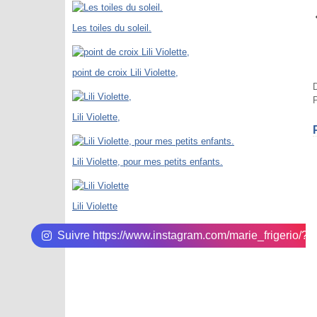
Les toiles du soleil.
point de croix Lili Violette,
D
P
Lili Violette,
Lili Violette, pour mes petits enfants.
Lili Violette
Suivre https://www.instagram.com/marie_frigerio/?hl