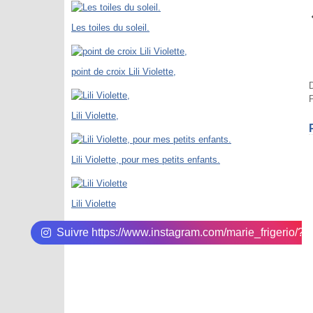
Les toiles du soleil.
point de croix Lili Violette,
D
P
Lili Violette,
Lili Violette, pour mes petits enfants.
Lili Violette
Suivre https://www.instagram.com/marie_frigerio/?hl