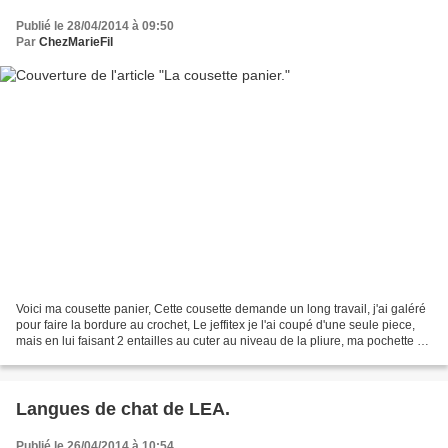
Publié le 28/04/2014 à 09:50
Par
ChezMarieFil
Voici ma cousette panier, Cette cousette demande un long travail, j'ai galéré
pour faire la bordure au crochet, Le jeffitex je l'ai coupé d'une seule piece,
mais en lui faisant 2 entailles au cuter au niveau de la pliure, ma pochette se
plie donc facilement....
Langues de chat de LEA.
Publié le 26/04/2014 à 10:54