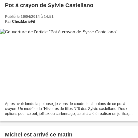
Pot à crayon de Sylvie Castellano
Publié le 16/04/2014 à 14:51
Par
ChezMarieFil
Apres avoir tondu la pelouse, je viens de coudre les boutons de ce pot à
crayon. Un modéle du "Histoires de filles N°8 des Sylvie castellano. Deux
options pour ce pot, jeffitex ou cartonnage, celui ci a été réaliser en jeffitex, je
l'ai monté à la façon...
Michel est arrivé ce matin