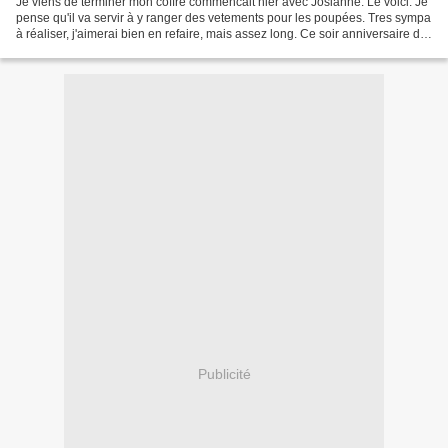
Je viens de terminer mon coffre commencait hier avec Josianne. Le voici: Je
pense qu'il va servir à y ranger des vetements pour les poupées. Tres sympa
à réaliser, j'aimerai bien en refaire, mais assez long. Ce soir anniversaire de
Charlotte, je lui ai...
Publicité