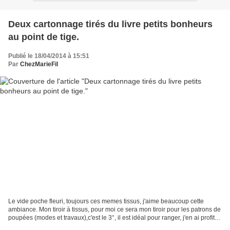
Deux cartonnage tirés du livre petits bonheurs
au point de tige.
Publié le 18/04/2014 à 15:51
Par
ChezMarieFil
Le vide poche fleuri, toujours ces memes tissus, j'aime beaucoup cette
ambiance. Mon tiroir à tissus, pour moi ce sera mon tiroir pour les patrons de
poupées (modes et travaux),c'est le 3°, il est idéal pour ranger, j'en ai profité
pour en couper un 4°....