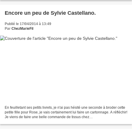
Encore un peu de Sylvie Castellano.
Publié le 17/04/2014 à 13:49
Par
ChezMarieFil
En feuilletant ses petits livrets, je n'ai pas hésité une seconde à broder cette
petite fille pour Rose, je vais certainement lui faire un cartonnage. A réfléchir!
Je viens de faire une belle commande de tissus chez
http://www.fabric.com/,j'ai trouve...