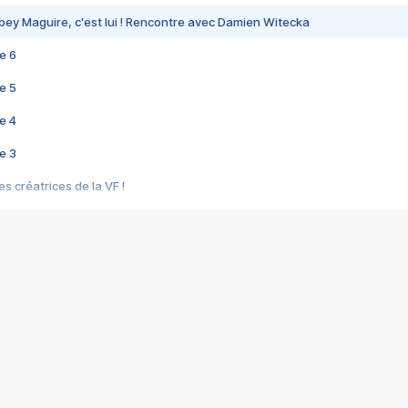
bey Maguire, c'est lui ! Rencontre avec Damien Witecka
e 6
e 5
e 4
e 3
s créatrices de la VF !
e 2
e 1
e Mektoub My Love arrive enfin ! Rencontre avec Shaïn Boumedine et Sal
i : après Toni en famille
elle réalise le bouleversant Dites lui que je l'aime
ais ! Rencontre autour de Vie privée de Rebecca Zlotowski