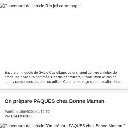
Encore un modéle de Sylvie Castellano, celui ci vient du livre :l'atelier de
brodeuse. Sylvie l'a nommée :Des fils par milliers. Et voici mon 4° casier
pour y ranger mes patrons, ou grilles. Commande reçu samedi matin :chez
entrez sans frapper. Je voulais...
On prépare PAQUES chez Bonne Maman.
Publié le 19/04/2014 à 10:50
Par
ChezMarieFil