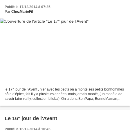
Publié le 17/12/2014 à 07:35
Par
ChezMarieFil
le 17° jour de l'Avent , hier avec les petits on a monté ses petits bonhommes
pâin d'épice, fait il y a plusieurs années, mais jamais monté, (un modéle de
savoir faire vailly, collection biloba), On a donc BonPapa, BonneMaman,
Papa, Maman, Rose et Edouard....
Le 16° jour de l'Avent
Publié le 16/12/2014 à 10:45