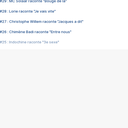
#29 : MC Solaar raconte "Bouge de là"
28 : Lorie raconte "Je vais vite"
#27 : Christophe Willem raconte "Jacques a dit"
#26 : Chimène Badi raconte "Entre nous"
#25 : Indochine raconte "3e sexe"
#24 : Zaho raconte "C'est chelou"
#23 : Patrick Bruel raconte "Au café des délices"
#22 : Kyo raconte "Le chemin"
#21 : Nolwenn Leroy raconte "Cassé"
#20 : Patrick Hernandez raconte "Born to be alive"
#19 : Lorie raconte "Près de moi"
#18 : Michael Jones raconte "A nos actes manqués" (avec Jean-Jacque
#17 : Khaled raconte "Aïcha"