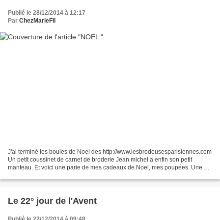
Publié le 28/12/2014 à 12:17
Par
ChezMarieFil
J'ai terminé les boules de Noel des http://www.lesbrodeusesparisiennes.com
Un petit coussinet de carnet de broderie Jean michel a enfin son petit
manteau. Et voici une parie de mes cadeaux de Noel, mes poupées. Une 2°
Francoise, Francette en blonde, Et...
Le 22° jour de l'Avent
Publié le 22/12/2014 à 09:48