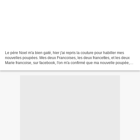
Le pére Noel m'a bien gaté, hier j'ai repris la couture pour habiller mes
nouvelles poupées. Mes deux Francoises, les deux francettes, et les deux
Marie francoise, sur facebook, l'on m'a confirmé que ma nouvelle poupée,
celle de droite la brune, c'est...