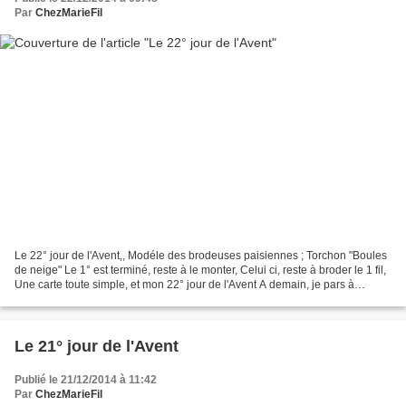
Par
ChezMarieFil
Le 22° jour de l'Avent,, Modéle des brodeuses paisiennes ; Torchon "Boules
de neige" Le 1° est terminé, reste à le monter, Celui ci, reste à broder le 1 fil,
Une carte toute simple, et mon 22° jour de l'Avent A demain, je pars à
Perpignan faire les derniéres...
Le 21° jour de l'Avent
Publié le 21/12/2014 à 11:42
Par
ChezMarieFil