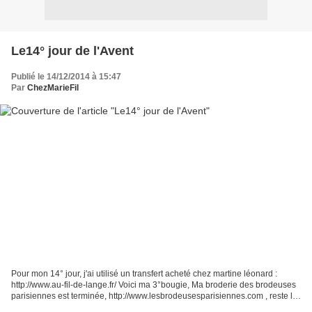
Le14° jour de l'Avent
Publié le 14/12/2014 à 15:47
Par
ChezMarieFil
Pour mon 14° jour, j'ai utilisé un transfert acheté chez martine léonard :
http://www.au-fil-de-lange.fr/ Voici ma 3°bougie, Ma broderie des brodeuses
parisiennes est terminée, http://www.lesbrodeusesparisiennes.com , reste le
montage, l'on verra demain...