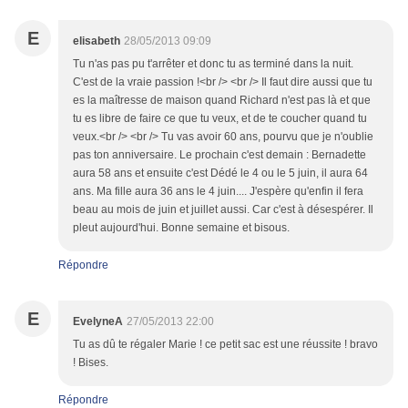
E
elisabeth
28/05/2013 09:09
Tu n'as pas pu t'arrêter et donc tu as terminé dans la nuit.
C'est de la vraie passion !<br /> <br /> Il faut dire aussi que tu
es la maîtresse de maison quand Richard n'est pas là et que
tu es libre de faire ce que tu veux, et de te coucher quand tu
veux.<br /> <br /> Tu vas avoir 60 ans, pourvu que je n'oublie
pas ton anniversaire. Le prochain c'est demain : Bernadette
aura 58 ans et ensuite c'est Dédé le 4 ou le 5 juin, il aura 64
ans. Ma fille aura 36 ans le 4 juin.... J'espère qu'enfin il fera
beau au mois de juin et juillet aussi. Car c'est à désespérer. Il
pleut aujourd'hui. Bonne semaine et bisous.
Répondre
E
EvelyneA
27/05/2013 22:00
Tu as dû te régaler Marie ! ce petit sac est une réussite ! bravo
! Bises.
Répondre