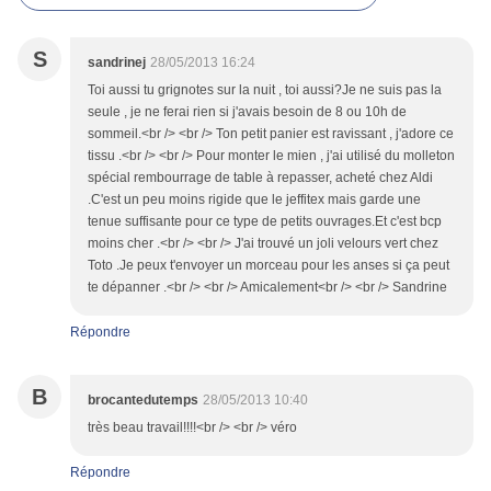
S
sandrinej
28/05/2013 16:24
Toi aussi tu grignotes sur la nuit , toi aussi?Je ne suis pas la
seule , je ne ferai rien si j'avais besoin de 8 ou 10h de
sommeil.<br /> <br /> Ton petit panier est ravissant , j'adore ce
tissu .<br /> <br /> Pour monter le mien , j'ai utilisé du molleton
spécial rembourrage de table à repasser, acheté chez Aldi
.C'est un peu moins rigide que le jeffitex mais garde une
tenue suffisante pour ce type de petits ouvrages.Et c'est bcp
moins cher .<br /> <br /> J'ai trouvé un joli velours vert chez
Toto .Je peux t'envoyer un morceau pour les anses si ça peut
te dépanner .<br /> <br /> Amicalement<br /> <br /> Sandrine
Répondre
B
brocantedutemps
28/05/2013 10:40
très beau travail!!!!<br /> <br /> véro
Répondre