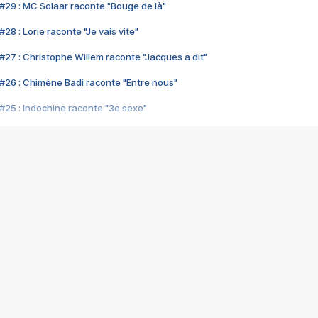
#29 : MC Solaar raconte "Bouge de là"
28 : Lorie raconte "Je vais vite"
#27 : Christophe Willem raconte "Jacques a dit"
#26 : Chimène Badi raconte "Entre nous"
#25 : Indochine raconte "3e sexe"
#24 : Zaho raconte "C'est chelou"
#23 : Patrick Bruel raconte "Au café des délices"
#22 : Kyo raconte "Le chemin"
#21 : Nolwenn Leroy raconte "Cassé"
#20 : Patrick Hernandez raconte "Born to be alive"
#19 : Lorie raconte "Près de moi"
#18 : Michael Jones raconte "A nos actes manqués" (avec Jean-Jacque
#17 : Khaled raconte "Aïcha"