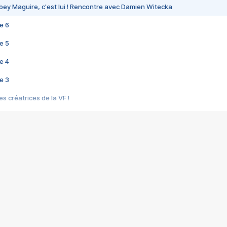
bey Maguire, c'est lui ! Rencontre avec Damien Witecka
e 6
e 5
e 4
e 3
s créatrices de la VF !
e 2
e 1
e Mektoub My Love arrive enfin ! Rencontre avec Shaïn Boumedine et Sal
i : après Toni en famille
elle réalise le bouleversant Dites lui que je l'aime
ais ! Rencontre autour de Vie privée de Rebecca Zlotowski
 de Marguerite, Grave... Rencontre avec Ella Rumpf