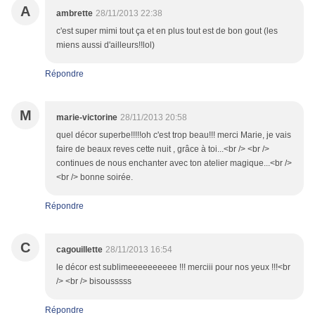
A
ambrette
28/11/2013 22:38
c'est super mimi tout ça et en plus tout est de bon gout (les
miens aussi d'ailleurs!!lol)
Répondre
M
marie-victorine
28/11/2013 20:58
quel décor superbe!!!!!oh c'est trop beau!!! merci Marie, je vais
faire de beaux reves cette nuit , grâce à toi...<br /> <br />
continues de nous enchanter avec ton atelier magique...<br />
<br /> bonne soirée.
Répondre
C
cagouillette
28/11/2013 16:54
le décor est sublimeeeeeeeeee !!! merciii pour nos yeux !!!<br
/> <br /> bisousssss
Répondre