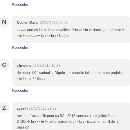
Répondre
N
Noëlle -Marie
03/02/2015 09:58
tu vas encore faire des merveilles!!!!<br /> <br /> douce journée<br />
<br /> bisous+<br /> <br /> Noêlle
Répondre
C
christine
02/02/2015 15:58
de beau défi , surtout le Digoin , ce modèle fait parti de mes projets
<br /> <br /> Bises
Répondre
Z
zabelh
01/02/2015 21:28
ravie de t'accueillir pour ce SAL 2015 consacré aux jolies fleurs
DIGOIN<br /> <br /> belle soirée<br /> <br /> isabelle - au fil de la
passion