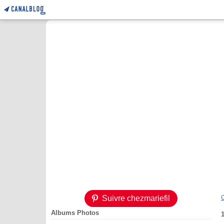
Suivre chezmariefil
Albums Photos
1