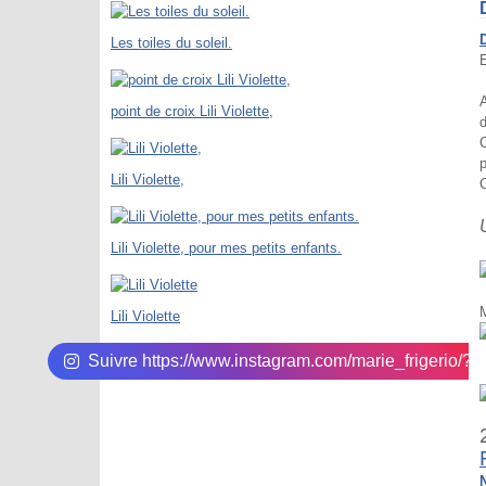
D
Les toiles du soleil.
A
point de croix Lili Violette,
d
C
Lili Violette,
Lili Violette, pour mes petits enfants.
Lili Violette
Suivre https://www.instagram.com/marie_frigerio/?hl