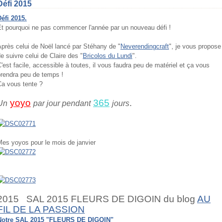
Défi 2015
éfi 2015.
Et pourquoi ne pas commencer l'année par un nouveau défi !
près celui de Noël lancé par Stéhany de "
Neverendingcraft
", je vous propose
e suivre celui de Claire des "
Bricolos du Lundi
".
'est facile, accessible à toutes, il vous faudra peu de matériel et ça vous
prendra peu de temps !
Ca vous tente ?
yoyo
365
.
Un
par jour pendant
jours
Mes yoyos pour le mois de janvier
=fr
2015 SAL 2015 FLEURS DE DIGOIN du blog
AU
FIL DE LA PASSION
Notre SAL 2015 "FLEURS DE DIGOIN"