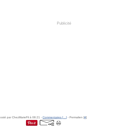
Publicité
osté par ChezMarieFil à 08:21 -
Commentaires [
…
]
- Permalien [
#
]