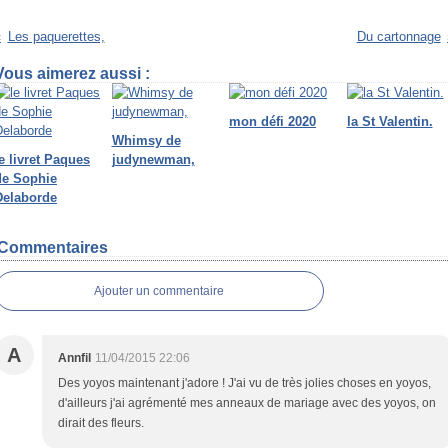
Les paquerettes,
Du cartonnage
Vous aimerez aussi :
mon défi 2020
la St Valentin.
Whimsy de
e livret Paques
judynewman,
de Sophie
Delaborde
Commentaires
Ajouter un commentaire
A
Annfil
11/04/2015 22:06
Des yoyos maintenant j'adore ! J'ai vu de très jolies choses en yoyos,
d'ailleurs j'ai agrémenté mes anneaux de mariage avec des yoyos, on
dirait des fleurs.