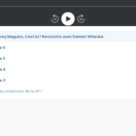
bey Maguire, c'est lui ! Rencontre avec Damien Witecka
e 6
e 5
e 4
e 3
s créatrices de la VF !
e 2
e 1
e Mektoub My Love arrive enfin ! Rencontre avec Shaïn Boumedine et Sal
i : après Toni en famille