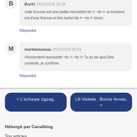
B
Bry41
25/11/2015 10:39
cette trousse est une petite merveille!<br /> <br /> la broderie
est d'une finesse et trés belle!<br /> <br /> bises
Répondre
M
martinemamou
25/11/2015 09:33
Absolument ravissante.<br /> <br /> Tu as de quoi être
contente, je confirme.
Répondre
< L'écharpe zigzag,
Lili Violette , Bonne Année,
>
Hébergé par Canalblog
Top articles