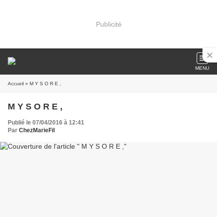
Publicité
MENU
Accueil
» M Y S O R E ,
M Y S O R E ,
Publié le 07/04/2016 à 12:41
Par
ChezMarieFil