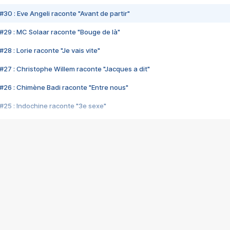
#30 : Eve Angeli raconte "Avant de partir"
#29 : MC Solaar raconte "Bouge de là"
28 : Lorie raconte "Je vais vite"
#27 : Christophe Willem raconte "Jacques a dit"
#26 : Chimène Badi raconte "Entre nous"
#25 : Indochine raconte "3e sexe"
#24 : Zaho raconte "C'est chelou"
#23 : Patrick Bruel raconte "Au café des délices"
#22 : Kyo raconte "Le chemin"
#21 : Nolwenn Leroy raconte "Cassé"
#20 : Patrick Hernandez raconte "Born to be alive"
#19 : Lorie raconte "Près de moi"