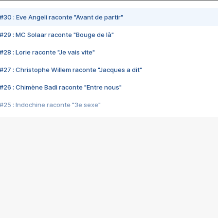
#30 : Eve Angeli raconte "Avant de partir"
#29 : MC Solaar raconte "Bouge de là"
28 : Lorie raconte "Je vais vite"
#27 : Christophe Willem raconte "Jacques a dit"
#26 : Chimène Badi raconte "Entre nous"
#25 : Indochine raconte "3e sexe"
#24 : Zaho raconte "C'est chelou"
#23 : Patrick Bruel raconte "Au café des délices"
#22 : Kyo raconte "Le chemin"
#21 : Nolwenn Leroy raconte "Cassé"
#20 : Patrick Hernandez raconte "Born to be alive"
#19 : Lorie raconte "Près de moi"