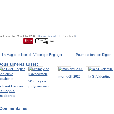
osté par ChezMarieFil à 12:42 -
Commentaires [
…
]
- Permalien [
#
]
La Magie de Noel de Véronique Enginger
Pourr les fans de Digoin,
Vous aimerez aussi :
mon défi 2020
la St Valentin.
Whimsy de
e livret Paques
judynewman,
de Sophie
Delaborde
Commentaires