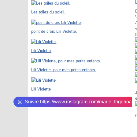
Les toiles du soleil.
V
A
point de croix Lili Violette,
I
Lili Violette,
Lili Violette, pour mes petits enfants.
P
Lili Violette
Suivre https://www.instagram.com/marie_frigerio/?hl
O