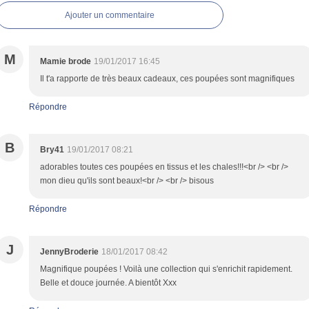
Ajouter un commentaire
M
Mamie brode
19/01/2017 16:45
Il t'a rapporte de très beaux cadeaux, ces poupées sont magnifiques
Répondre
B
Bry41
19/01/2017 08:21
adorables toutes ces poupées en tissus et les chales!!!<br /> <br />
mon dieu qu'ils sont beaux!<br /> <br /> bisous
Répondre
J
JennyBroderie
18/01/2017 08:42
Magnifique poupées ! Voilà une collection qui s'enrichit rapidement.
Belle et douce journée. A bientôt Xxx