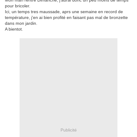
Mon mari rentre Dimanche, j'aurai donc un peu moins de temps
pour bricoler.
Ici, un temps tres maussade, aprs une semaine en record de
température, j'en ai bien profité en faisant pas mal de bronzette
dans mon jardin.
A bientot.
Publicité