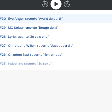
#30 : Eve Angeli raconte "Avant de partir"
#29 : MC Solaar raconte "Bouge de là"
28 : Lorie raconte "Je vais vite"
#27 : Christophe Willem raconte "Jacques a dit"
#26 : Chimène Badi raconte "Entre nous"
#25 : Indochine raconte "3e sexe"
#24 : Zaho raconte "C'est chelou"
#23 : Patrick Bruel raconte "Au café des délices"
#22 : Kyo raconte "Le chemin"
#21 : Nolwenn Leroy raconte "Cassé"
#20 : Patrick Hernandez raconte "Born to be alive"