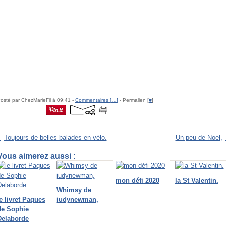
osté par ChezMarieFil à 09:41 -
Commentaires [
…
]
- Permalien [
#
]
Toujours de belles balades en vélo.
Un peu de Noel,
Vous aimerez aussi :
mon défi 2020
la St Valentin.
Whimsy de
e livret Paques
judynewman,
de Sophie
Delaborde