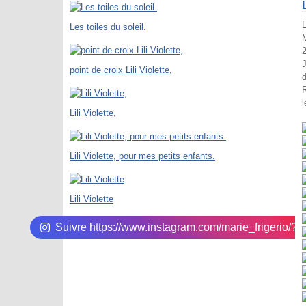
Les toiles du soleil.
M
J
point de croix Lili Violette,
d
R
l
Lili Violette,
Lili Violette, pour mes petits enfants.
Lili Violette
Suivre https://www.instagram.com/marie_frigerio/?hl