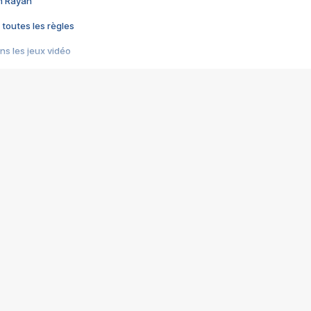
im Rayan
 toutes les règles
s les jeux vidéo
us choquant de Rockstar ? - Le scandale BULLY
e plus moche de Steam
du RÊVE tourne au CAUCHEMAR
pendant 8 heures
it… à tort
umiliés par un jeu vidéo
ire - Final Fantasy 8
ti un empire - Age of Empires
story DOFUS
tard, il crée l'un des pires jeux de tous les temps, MindsEye.