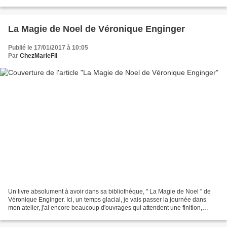
Bonne fin d'apres midi ,
La Magie de Noel de Véronique Enginger
Publié le 17/01/2017 à 10:05
Par
ChezMarieFil
Un livre absolument à avoir dans sa bibliothéque, " La Magie de Noel " de
Véronique Enginger. Ici, un temps glacial, je vais passer la journée dans
mon atelier, j'ai encore beaucoup d'ouvrages qui attendent une finition,
encadrement, couture ......