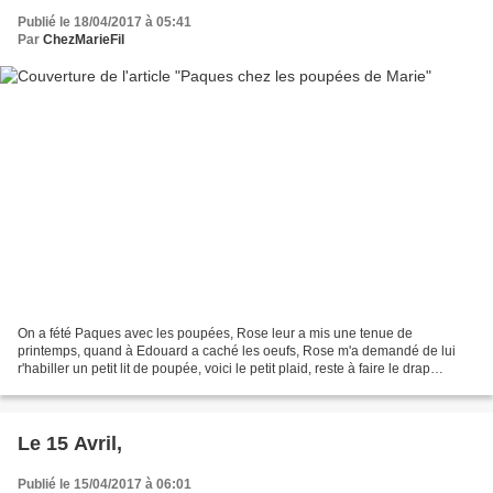
Publié le 18/04/2017 à 05:41
Par
ChezMarieFil
On a fété Paques avec les poupées, Rose leur a mis une tenue de
printemps, quand à Edouard a caché les oeufs, Rose m'a demandé de lui
r'habiller un petit lit de poupée, voici le petit plaid, reste à faire le drap
housse, le drap et la taie d'oreiller....
Le 15 Avril,
Publié le 15/04/2017 à 06:01