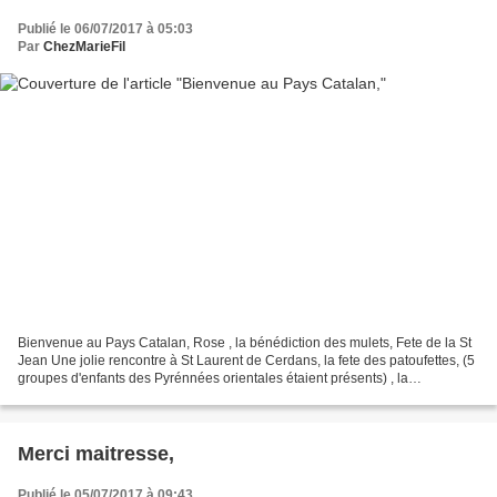
Publié le 06/07/2017 à 05:03
Par
ChezMarieFil
Bienvenue au Pays Catalan, Rose , la bénédiction des mulets, Fete de la St
Jean Une jolie rencontre à St Laurent de Cerdans, la fete des patoufettes, (5
groupes d'enfants des Pyrénnées orientales étaient présents) , la
température était de plus de 35°!!!!...
Merci maitresse,
Publié le 05/07/2017 à 09:43