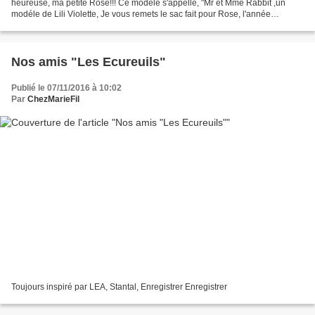
heureuse, ma petite Rose!!! Ce modéle s'appelle, "Mr et Mme Rabbit ,un
modéle de Lili Violette, Je vous remets le sac fait pour Rose, l'année
derniére," une princesse", toujours...
Nos amis "Les Ecureuils"
Publié le 07/11/2016 à 10:02
Par
ChezMarieFil
Toujours inspiré par LEA, Stantal, Enregistrer Enregistrer