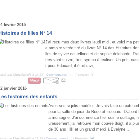
4 février 2015
Histoires de filles N° 14
J'ai reçu mes deux livrets jeudi midi, et voici ma pet
e armoire vitrée tiré du livret N° 14 des Histoires de f
lles de sylvie castellano et de sophie delaborde. D'a
tres vont suivre, tres sympa à réaliser. Un petit casi
r pour Edouard, il était ravi,...
osté par ChezMarieFil à 14:57 -
Commentaires [
…
]
- Permalien [
#
]
22 janvier 2016
Les histoires des enfants
Aves ses si jolis modéles Je vais faire un patchor
pour la salle de jeux de Rose et Edouard, D'abord 
a montagne, J'ai commencé hier soir le quiltage, 
ureusement j'ai retrouvé mon couvre doigt, il a plu
de 30 ans !!!!! et un grand merci à Evelyne...
osté par ChezMarieFil à 11:16 -
Commentaires [
…
]
- Permalien [
#
]