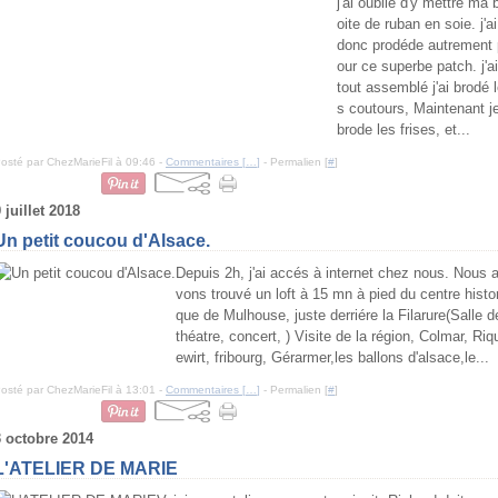
j'ai oublié d'y mettre ma 
oite de ruban en soie. j'ai
donc prodéde autrement 
our ce superbe patch. j'ai
tout assemblé j'ai brodé 
s coutours, Maintenant j
brode les frises, et...
osté par ChezMarieFil à 09:46 -
Commentaires [
…
]
- Permalien [
#
]
 juillet 2018
Un petit coucou d'Alsace.
Depuis 2h, j'ai accés à internet chez nous. Nous 
vons trouvé un loft à 15 mn à pied du centre histor
que de Mulhouse, juste derriére la Filarure(Salle d
théatre, concert, ) Visite de la région, Colmar, Riq
ewirt, fribourg, Gérarmer,les ballons d'alsace,le...
osté par ChezMarieFil à 13:01 -
Commentaires [
…
]
- Permalien [
#
]
3 octobre 2014
L'ATELIER DE MARIE