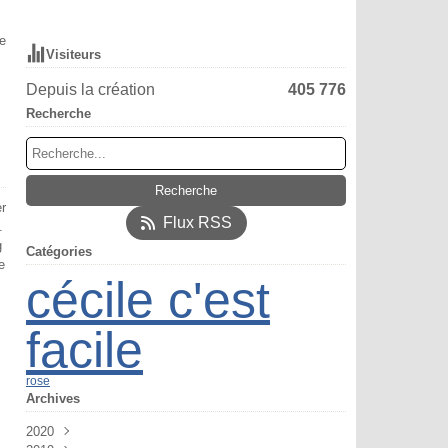
e
Visiteurs
Depuis la création
405 776
Recherche
er
Flux RSS
.
g
Catégories
e
cécile c'est
facile
rose
Archives
2020