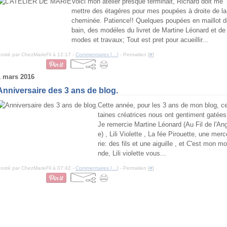
Voici mon atelier presque terminait, Richard doit me
mettre des étagéres pour mes poupées à droite de la
cheminée. Patience!! Quelques poupées en maillot d
bain, des modéles du livret de Martine Léonard et de
modes et travaux; Tout est pret pour acueillir...
osté par ChezMarieFil à 12:17 -
Commentaires [
…
]
- Permalien [
#
]
1 mars 2016
Anniversaire des 3 ans de blog.
Cette année, pour les 3 ans de mon blog, c
taines créatrices nous ont gentiment gatées
Je remercie Martine Léonard (Au Fil de l'An
e) , Lili Violette , La fée Pirouette, une merc
rie: des fils et une aiguille , et C'est mon mo
nde, Lili violette vous...
osté par ChezMarieFil à 07:42 -
Commentaires [
…
]
- Permalien [
#
]