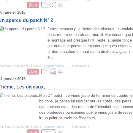
20 janvier 2016
Un apercu du patch N° 2 ,
J'aime beaucoup le théme des oiseaux, je voulais
donc mettre ce patch sur mon lit.Maintenant que l
e montage est presque finit, reste la bande foncé 
out autour, je pense lui rajouter quelques oiseaux
ur des branches en haut sur la droite et à gauch
e,...
osté par ChezMarieFil à 16:38 -
Commentaires [
…
]
- Permalien [
#
]
14 janvier 2016
Théme; Les oiseaux,
Mon 2 ° patch, Je viens juste de terminer de coudre le
boutons, je pense lui rajouter sur les cotés, des petits 
ogs cabines avec des motifs de l'alphabet linge ancien
des brodeuses parisiennes que je viens juste de rece
ir; un point de croix de Blachbird,...
osté par ChezMarieFil à 15:47 -
Commentaires [
…
]
- Permalien [
#
]