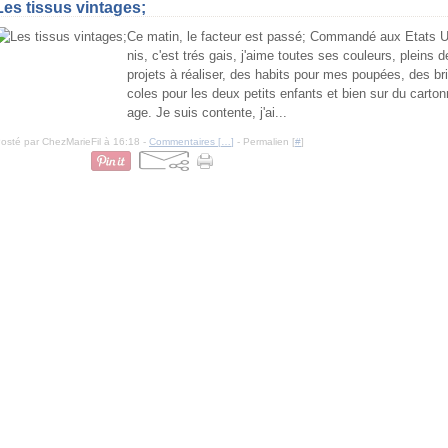
Les tissus vintages;
Ce matin, le facteur est passé; Commandé aux Etats 
nis, c'est trés gais, j'aime toutes ses couleurs, pleins d
projets à réaliser, des habits pour mes poupées, des bri
coles pour les deux petits enfants et bien sur du carton
age. Je suis contente, j'ai...
osté par ChezMarieFil à 16:18 -
Commentaires [
…
]
- Permalien [
#
]
=fr