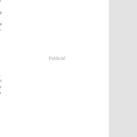
b
p
le
e
Publicité
a
i
e
u